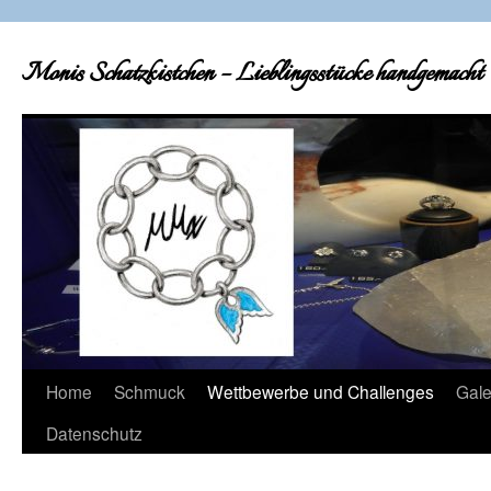
Zum
Inhalt
Monis Schatzkistchen – Lieblingsstücke handgemacht
springen
Home
Schmuck
Wettbewerbe und Challenges
Gale
Datenschutz